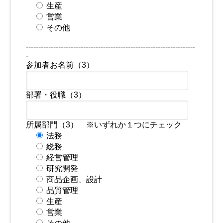
生産
営業
その他
--------------------------------------------------------------------
-
参加者お名前（3）
部署・役職（3）
所属部門（3） ※いずれか１つにチェック
法務
総務
経営管理
研究開発
商品企画、設計
品質管理
生産
営業