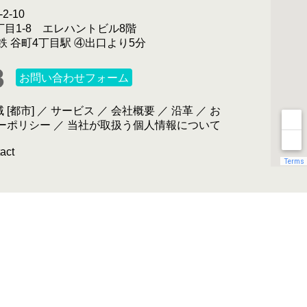
2-10
丁目1-8 エレハントビル8階
鉄 谷町4丁目駅 ④出口より5分
お問い合わせフォーム
 [都市]
／
サービス
／
会社概要
／
沿革
／
お
ーポリシー
／
当社が取扱う個人情報について
act