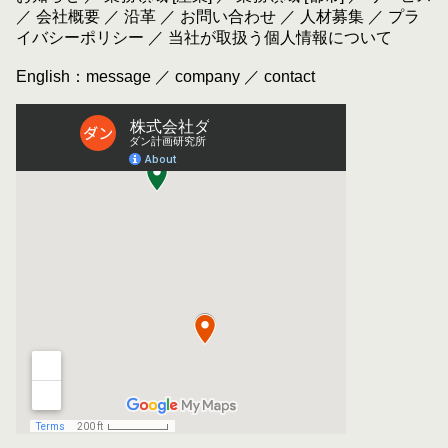
／
会社概要
／
沿革
／
お問い合わせ
／
人材募集
／
プラ
イバシーポリシー
／
当社が取扱う個人情報について
English：
message
／
company
／
contact