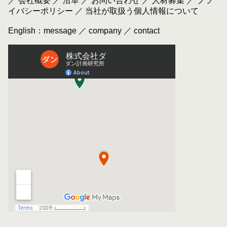
／
会社概要
／
沿革
／
お問い合わせ
／
人材募集
／
プラ
イバシーポリシー
／
当社が取扱う個人情報について
English：
message
／
company
／
contact