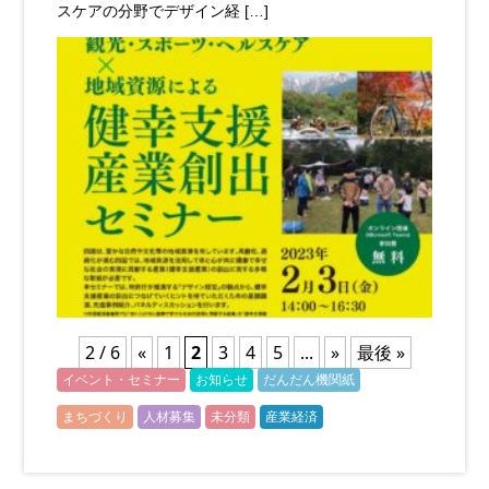
スケアの分野でデザイン経 […]
2 / 6
«
1
2
3
4
5
...
»
最後 »
イベント・セミナー
お知らせ
だんだん機関紙
まちづくり
人材募集
未分類
産業経済