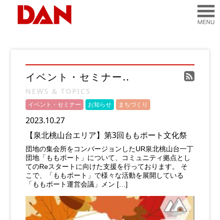
イベント・セミナー..
NEWS & TOPICS
イベント・セミナー
お知らせ
まちづくり
2023.10.27
【泉北桃山台エリア】第3回ももポート文化祭
団地の集会所をコンバージョンしたUR泉北桃⼭台⼀丁
団地「ももポート」について、コミュニティ拠点とし
てのReスタートに向けた⽀援を⾏っております。 そ
こで、「ももポート」で様々な活動を展開している
「ももポート運営会議」メン […]