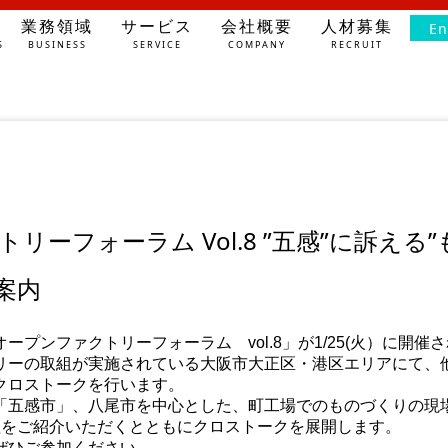
業務領域
サービス
会社概要
人材募集
En
S
BUSINESS
SERVICE
COMPANY
RECRUIT
ーフォーラム Vol.8 ”五感”に訴える
ご案内
プンファクトリーフォーラム vol.8」が1/25(火）に開催
リーの取組が実施されている大阪市大正区・港区エリアにて、
クロストークを行います。
「五感市」、八尾市を中心とした、町工場でのものづくりの現
の取組をご紹介いただくとともにクロストークを展開します。
ぜひご参加ください。