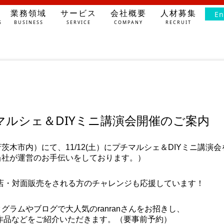
業務領域
サービス
会社概要
人材募集
En
S
BUSINESS
SERVICE
COMPANY
RECRUIT
チマルシェ＆DIYミニ講演会開催のご案内
茨木市内）にて、11/12(土）にプチマルシェ＆DIYミニ講演
当社が運営のお手伝いをしております。）
店・対面販売をされる方のチャレンジも応援しています！
グラムやブログで大人気のranranさんをお招きし、
の作品などをご紹介いただきます。（要事前予約）