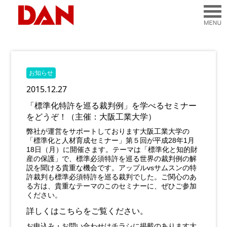
お知らせ
2015.12.27
「標準化特許を巡る裁判例」を学べるセミナー
をどうぞ！（主催：大阪工業大学）
弊社が運営をサポートしております大阪工業大学の
「標準化と人材育成セミナー」第５回が平成28年1月
18日（月）に開催さます。テーマは「標準化と知的財
産の保護」で、標準必須特許を巡る世界の裁判例の解
説を聞ける貴重な機会です。アップルvsサムスンの特
許裁判も標準必須特許を巡る裁判でした。ご関心のあ
る方は、貴重なテーマのこのセミナーに、ぜひご参加
ください。
詳しくは
こちら
をご覧ください。
お申込み・お問い合わせはチラシに掲載のあります大