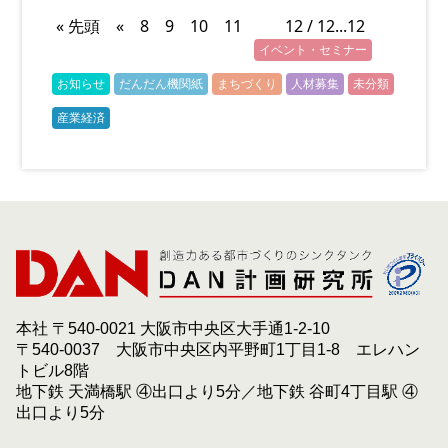
« 先頭
«
8
9
10
11
12 / 12
...
12
イベント・セミナー
お知らせ
だんだん機関紙
まちづくり
人材募集
未分類
産業経済
本社 〒540-0021 大阪市中央区大手通1-2-10
〒540-0037 大阪市中央区内平野町1丁目1-8 エレハン
トビル8階
地下鉄 天満橋駅 ④出口より5分／地下鉄 谷町4丁目駅 ④
出口より5分